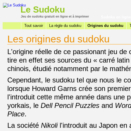
Le Sudoku
Jeu de sudoku gratuit en ligne et à imprimer
Sudoku en ligne
Tout savoir
La règle du sudoku
Origines du sudoku
Les origines du sudoku
L'origine réelle de ce passionant jeu de 
tire en effet ses sources du « carré lati
chinois, étudié notamment par le mathé
Cependant, le sudoku tel que nous le co
lorsque Howard Garns crée son premier
l'introduit cette même année dans une 
yorkais, le
Dell Pencil Puzzles
and
Wor
Place
.
La société
Nikoli
l'introduit au Japon en